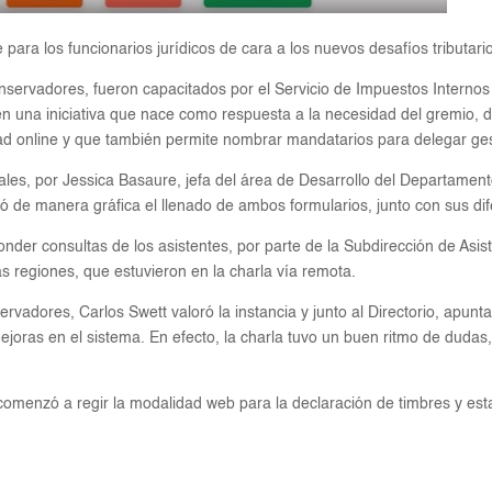
para los funcionarios jurídicos de cara a los nuevos desafíos tributari
onservadores, fueron capacitados por el Servicio de Impuestos Internos 
 en una iniciativa que nace como respuesta a la necesidad del gremio,
d online y que también permite nombrar mandatarios para delegar ges
onales, por Jessica Basaure, jefa del área de Desarrollo del Departamen
icó de manera gráfica el llenado de ambos formularios, junto con sus dif
nder consultas de los asistentes, por parte de la Subdirección de Asist
s regiones, que estuvieron en la charla vía remota.
rvadores, Carlos Swett valoró la instancia y junto al Directorio, apunt
ejoras en el sistema. En efecto, la charla tuvo un buen ritmo de dudas,
menzó a regir la modalidad web para la declaración de timbres y esta